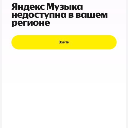
Яндекс Музыка
недоступна в вашем
регионе
Войти