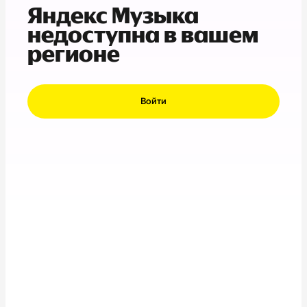
Яндекс Музыка
недоступна в вашем
регионе
Войти