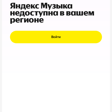
Яндекс Музыка
недоступна в вашем
регионе
Войти