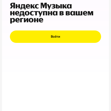
Яндекс Музыка
недоступна в вашем
регионе
Войти