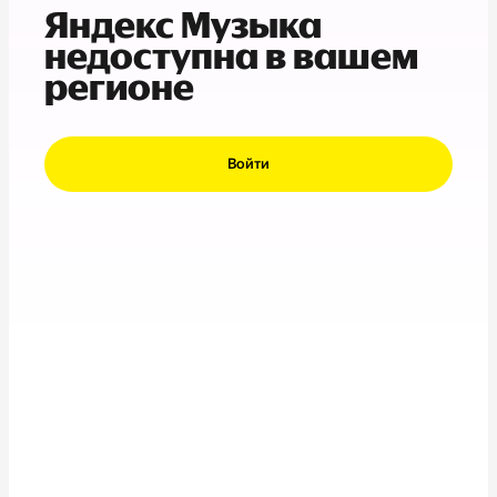
Яндекс Музыка
недоступна в вашем
регионе
Войти