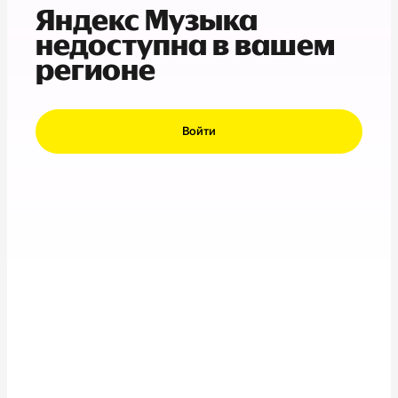
Яндекс Музыка
недоступна в вашем
регионе
Войти