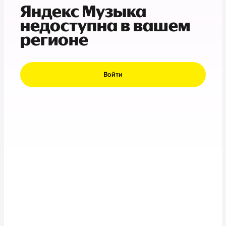
Яндекс Музыка
недоступна в вашем
регионе
Войти