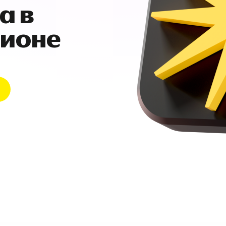
а в
гионе