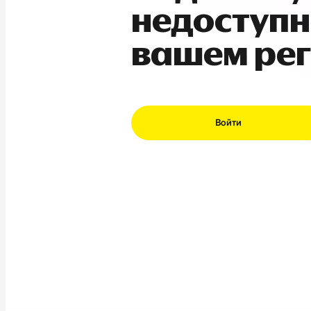
недоступн
вашем ре
Войти