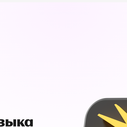
узыка