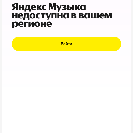
Яндекс Музыка
недоступна в вашем
регионе
Войти