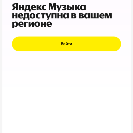
Яндекс Музыка
недоступна в вашем
регионе
Войти