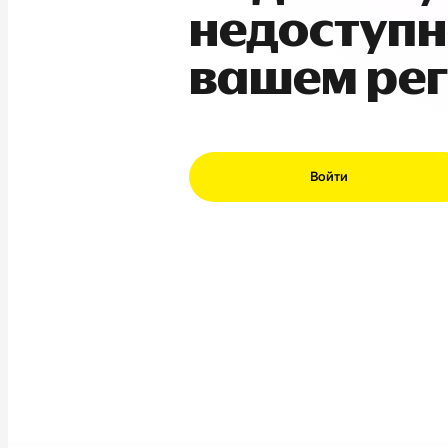
недоступн
вашем ре
Войти