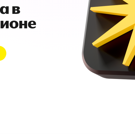
а в
гионе