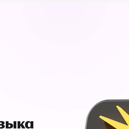
узыка