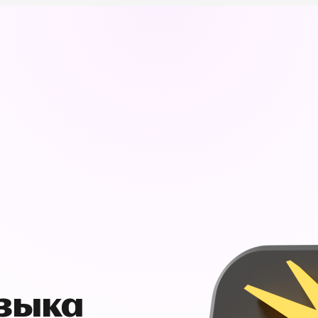
узыка