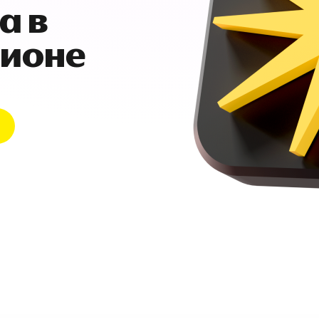
а в
гионе