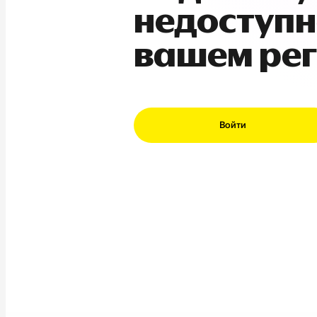
недоступн
вашем ре
Войти