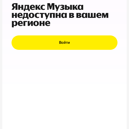
Яндекс Музыка
недоступна в вашем
регионе
Войти