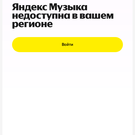
Яндекс Музыка
недоступна в вашем
регионе
Войти