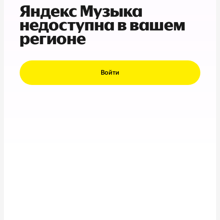
Яндекс Музыка
недоступна в вашем
регионе
Войти