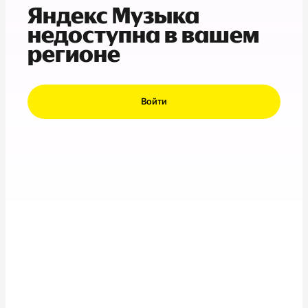
Яндекс Музыка
недоступна в вашем
регионе
Войти