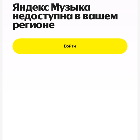
Яндекс Музыка
недоступна в вашем
регионе
Войти