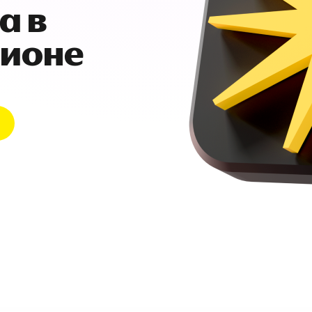
а в
гионе