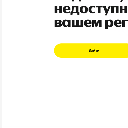
недоступн
вашем ре
Войти