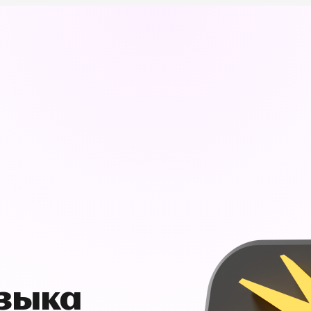
узыка