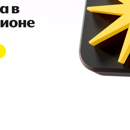
а в
гионе