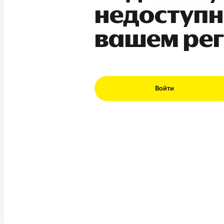
недоступн
вашем ре
Войти