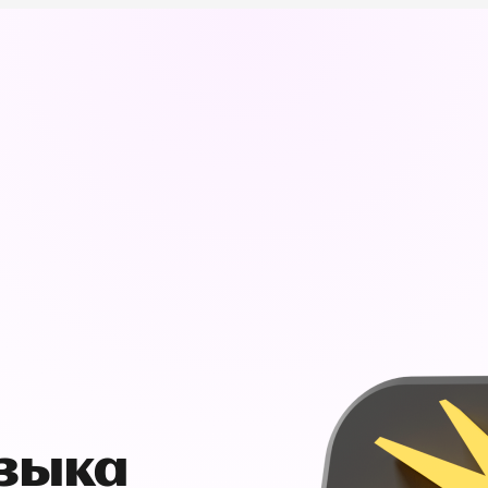
узыка