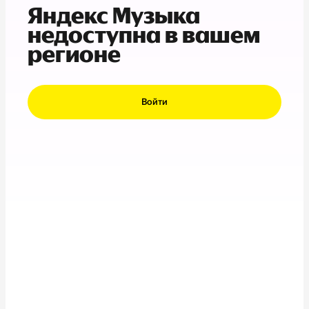
Яндекс Музыка
недоступна в вашем
регионе
Войти