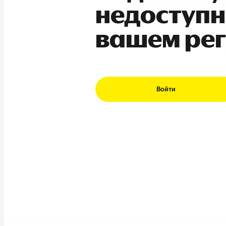
недоступн
вашем ре
Войти