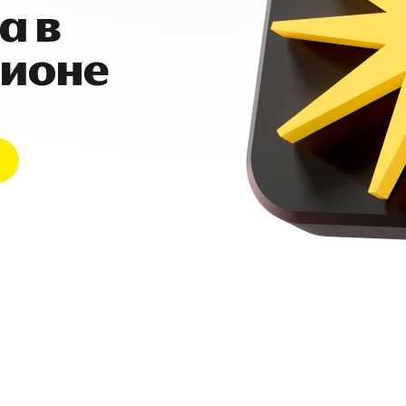
а в
гионе