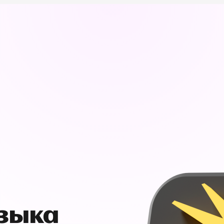
узыка