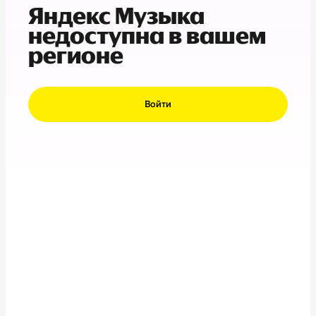
Яндекс Музыка
недоступна в вашем
регионе
Войти