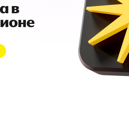
а в
гионе