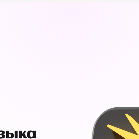
узыка