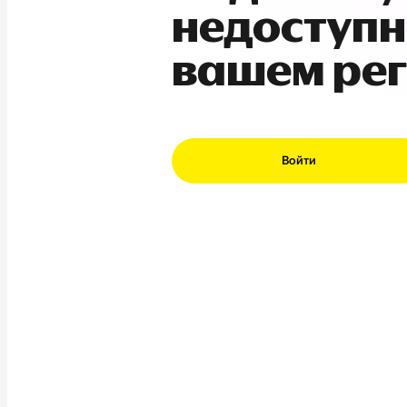
недоступн
вашем ре
Войти