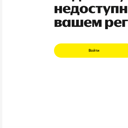
недоступн
вашем ре
Войти