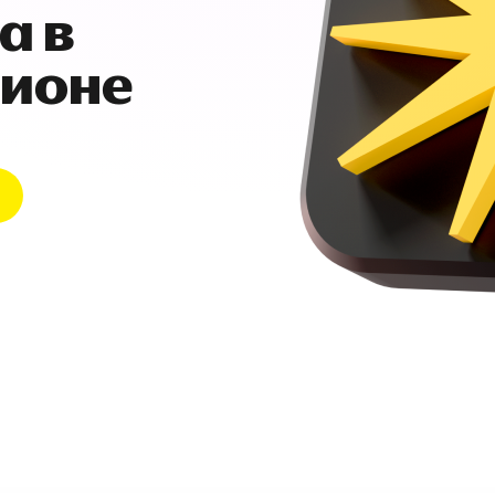
а в
гионе