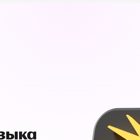
узыка