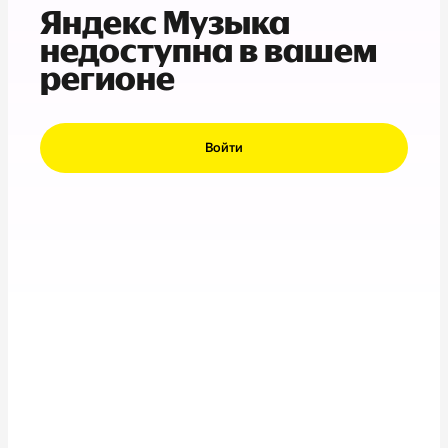
Яндекс Музыка
недоступна в вашем
регионе
Войти