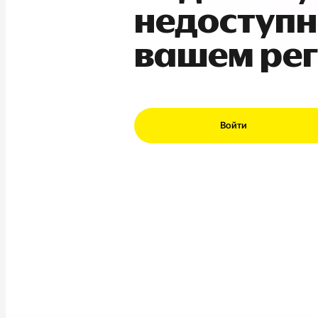
недоступн
вашем ре
Войти