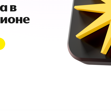
а в
гионе