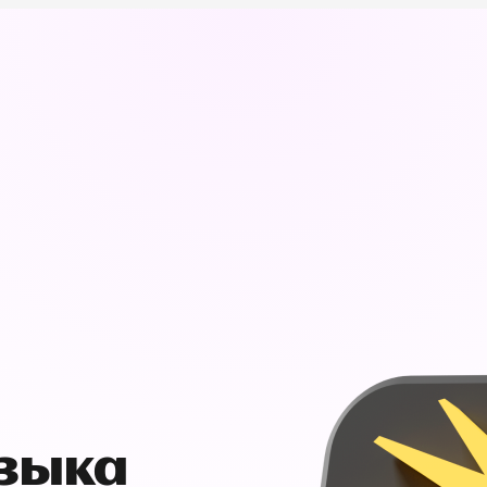
узыка