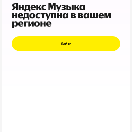
Яндекс Музыка
недоступна в вашем
регионе
Войти