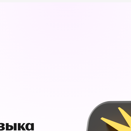
узыка