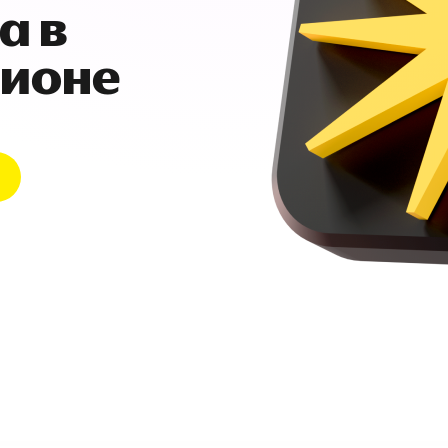
а в
гионе