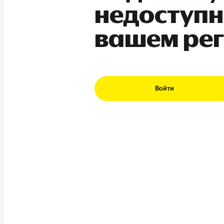
недоступн
вашем ре
Войти