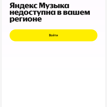
Яндекс Музыка
недоступна в вашем
регионе
Войти