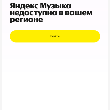
Яндекс Музыка
недоступна в вашем
регионе
Войти