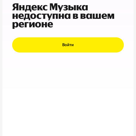
Яндекс Музыка
недоступна в вашем
регионе
Войти