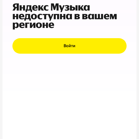
Яндекс Музыка
недоступна в вашем
регионе
Войти