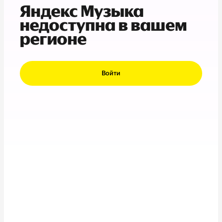
Яндекс Музыка
недоступна в вашем
регионе
Войти