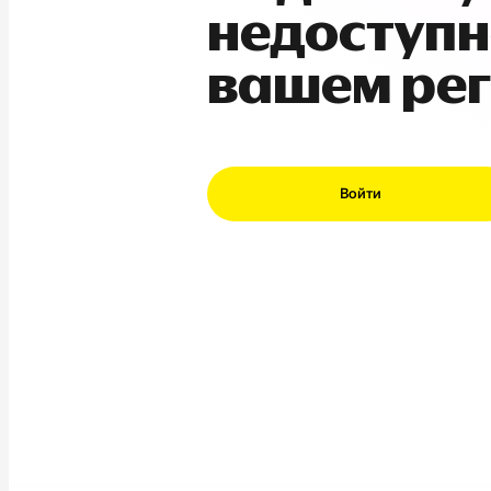
недоступн
вашем ре
Войти