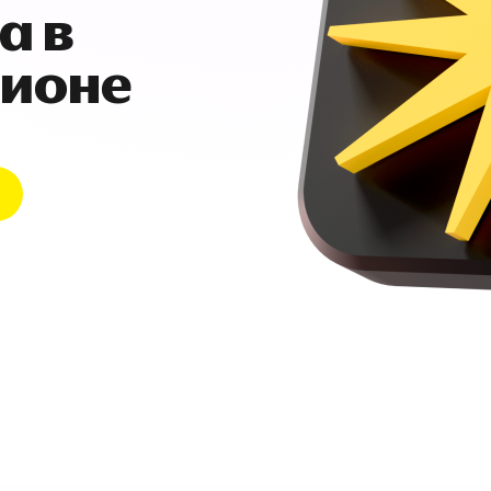
а в
гионе