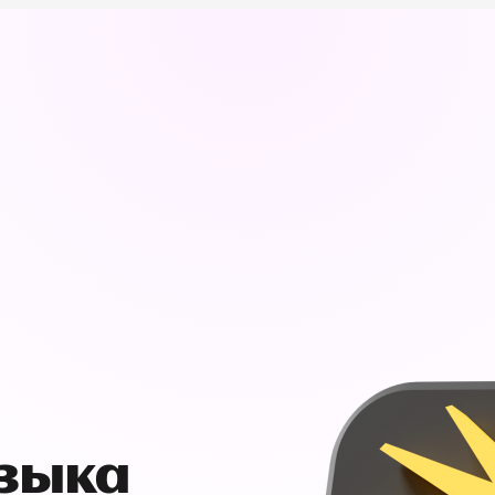
узыка