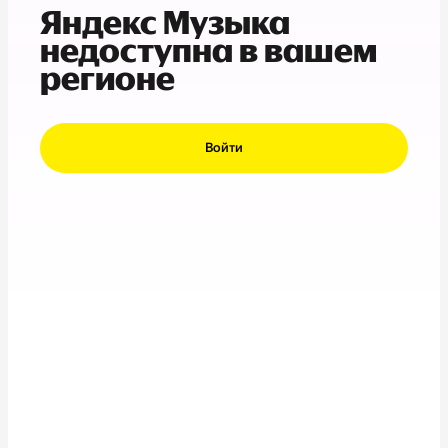
Яндекс Музыка
недоступна в вашем
регионе
Войти