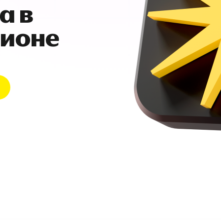
а в
гионе