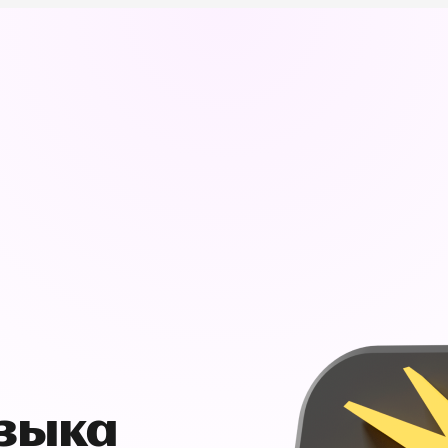
узыка