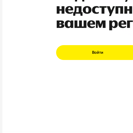
недоступн
вашем ре
Войти