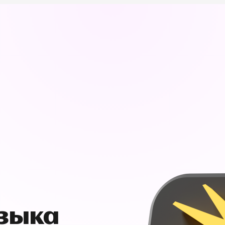
узыка