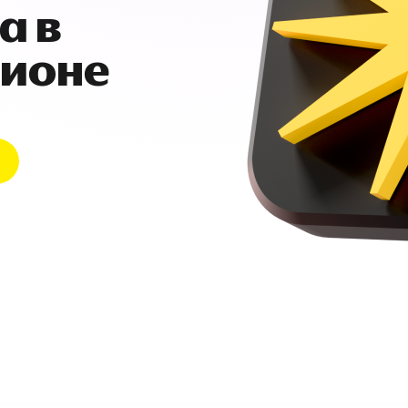
а в
гионе