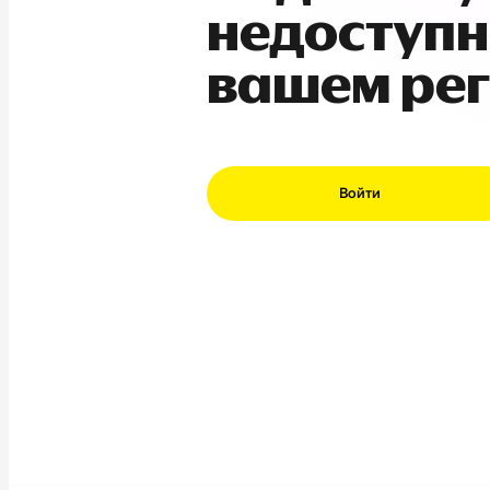
недоступн
вашем ре
Войти