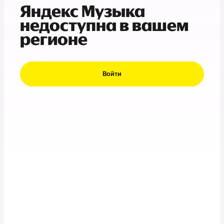
Яндекс Музыка
недоступна в вашем
регионе
Войти