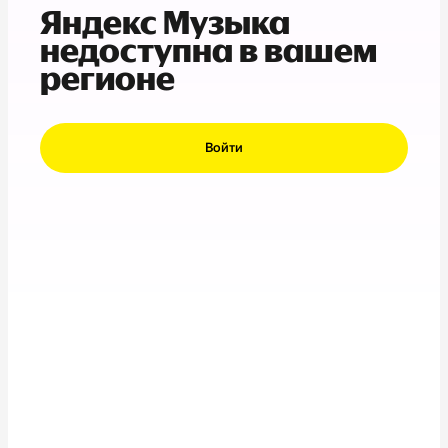
Яндекс Музыка
недоступна в вашем
регионе
Войти