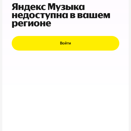
Яндекс Музыка
недоступна в вашем
регионе
Войти