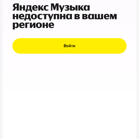
Яндекс Музыка
недоступна в вашем
регионе
Войти