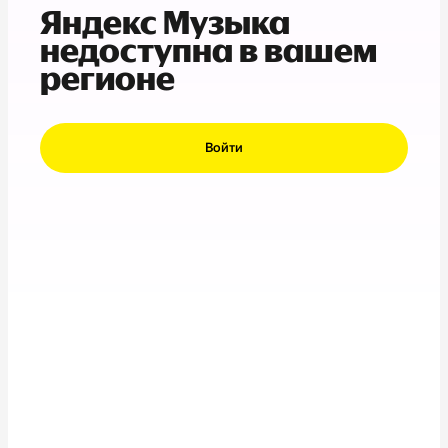
Яндекс Музыка
недоступна в вашем
регионе
Войти