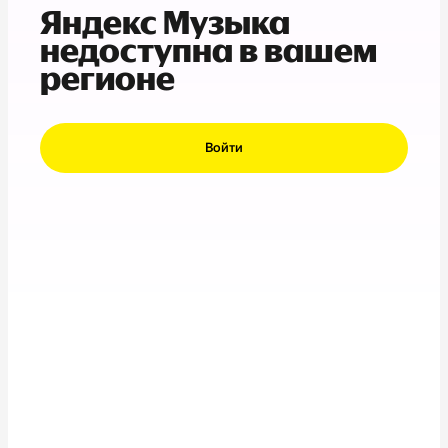
Яндекс Музыка
недоступна в вашем
регионе
Войти