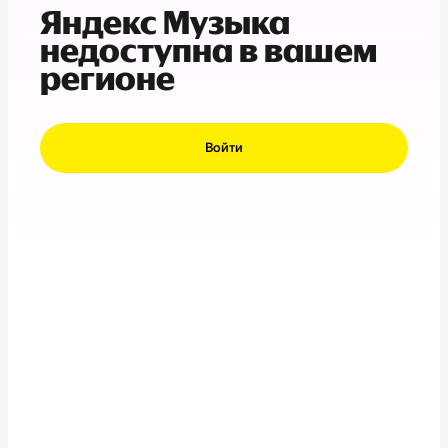
Яндекс Музыка
недоступна в вашем
регионе
Войти