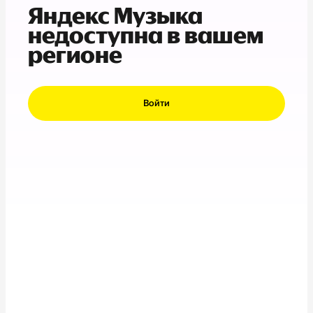
Яндекс Музыка
недоступна в вашем
регионе
Войти