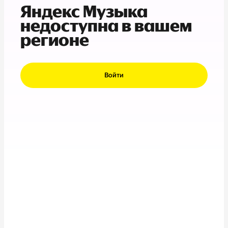
Яндекс Музыка
недоступна в вашем
регионе
Войти