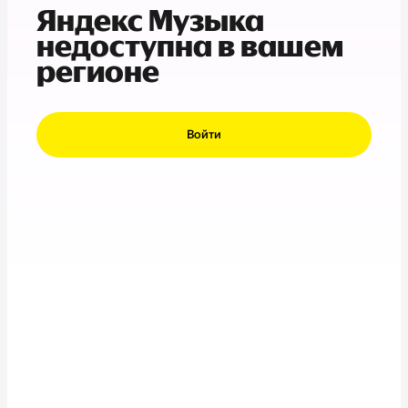
Яндекс Музыка
недоступна в вашем
регионе
Войти