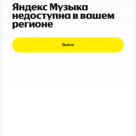
Яндекс Музыка
недоступна в вашем
регионе
Войти