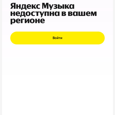
Яндекс Музыка
недоступна в вашем
регионе
Войти