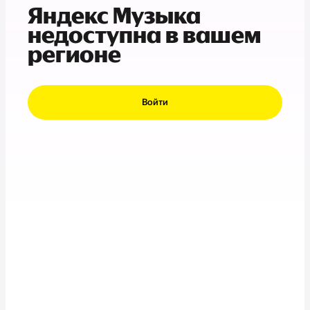
Яндекс Музыка
недоступна в вашем
регионе
Войти